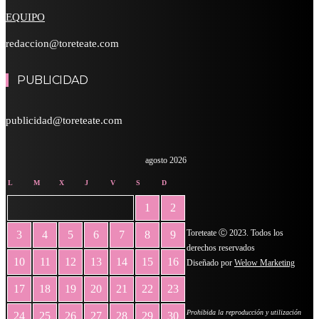
EQUIPO
redaccion@toreteate.com
PUBLICIDAD
publicidad@toreteate.com
agosto 2026
L
M
X
J
V
S
D
1
2
Toreteate Ⓒ 2023. Todos los
3
4
5
6
7
8
9
derechos reservados
10
11
12
13
14
15
16
Diseñado por
Welow Marketing
17
18
19
20
21
22
23
Prohibida la reproducción y utilización
24
25
26
27
28
29
30