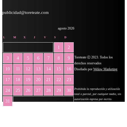
publicidad@toreteate.com
agosto 2026
L
M
X
J
V
S
D
1
2
Toreteate Ⓒ 2023. Todos los
3
4
5
6
7
8
9
derechos reservados
10
11
12
13
14
15
16
Diseñado por
Welow Marketing
17
18
19
20
21
22
23
Prohibida la reproducción y utilización
24
25
26
27
28
29
30
total o parcial, por cualquier medio, sin
autorización expresa por escrito.
31
« May