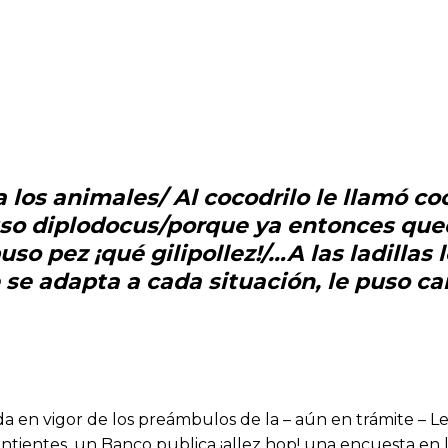
los animales/ Al cocodrilo le llamó co
 puso diplodocus/porque ya entonces qu
uso pez ¡qué gilipollez!/…A las ladillas 
ue se adapta a cada situación, le puso 
a en vigor de los preámbulos de la – aún en trámite – Le
 sintientes, un Banco publica ¡allez hop! una encuesta en