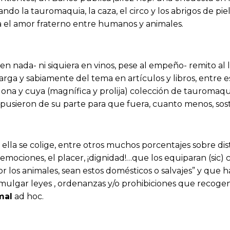
ndo la tauromaquia, la caza, el circo y los abrigos de 
a el amor fraterno entre humanos y animales.
nada- ni siquiera en vinos, pese al empeño- remito al lect
arga y sabiamente del tema en artículos y libros, entre es
lona y cuya (magnífica y prolija) colección de tauromaquia
pusieron de su parte para que fuera, cuanto menos, sosten
 ella se colige, entre otros muchos porcentajes sobre di
s emociones, el placer, ¡dignidad!…que los equiparan (sic
or los animales, sean estos domésticos o salvajes” y que h
omulgar leyes , ordenanzas y/o prohibiciones que recoge
mal
ad hoc.