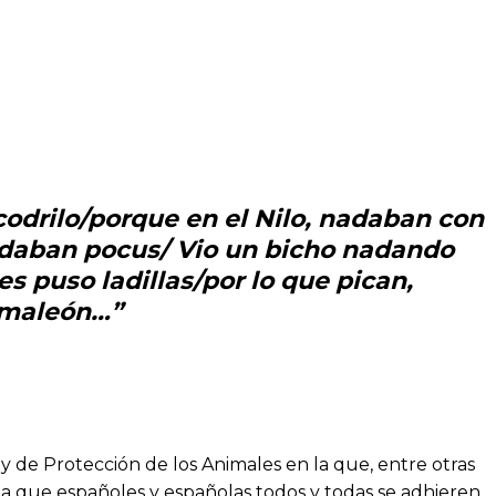
codrilo/porque en el Nilo, nadaban con
edaban pocus/ Vio un bicho nadando
les puso ladillas/por lo que pican,
camaleón…”
y de Protección de los Animales en la que, entre otras
 la que españoles y españolas todos y todas se adhieren