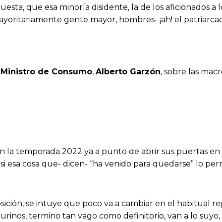
sta, que esa minoría disidente, la de los aficionados a los
mayoritariamente gente mayor, hombres- ¡ah! el patriarcad
l
Ministro de Consumo
,
Alberto Garzón
, sobre las macr
on la temporada 2022 ya a punto de abrir sus puertas en
si esa cosa que- dicen- “ha venido para quedarse” lo per
sición, se intuye que poco va a cambiar en el habitual re
urinos, termino tan vago como definitorio, van a lo suyo,