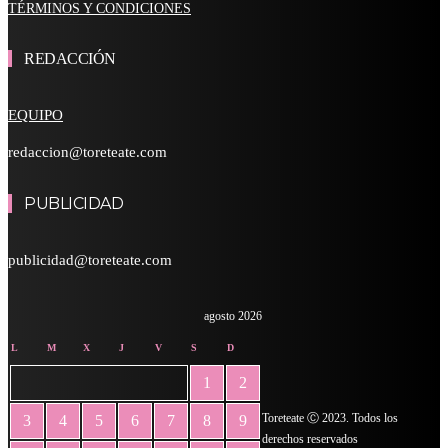
TÉRMINOS Y CONDICIONES
REDACCIÓN
EQUIPO
redaccion@toreteate.com
PUBLICIDAD
publicidad@toreteate.com
agosto 2026
L
M
X
J
V
S
D
1
2
Toreteate Ⓒ 2023. Todos los
3
4
5
6
7
8
9
derechos reservados