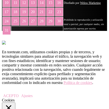
10
11
12
13
14
15
16
Diseñado por
Welow Marketing
17
18
19
20
21
22
23
Prohibida la reproducción y utilización
24
25
26
27
28
29
30
total o parcial, por cualquier medio, sin
autorización expresa por escrito.
31
« May
En toreteate.com, utilizamos cookies propias y de terceros, y
tecnologías similares para analizar el tráfico, la navegación web y
con fines estadísticos; identificar y mantener sesiones de usuario;
compartir y mostrar contenido en redes sociales. Cualquier acción
positiva relacionada con la navegación, salvo cuando legalmente se
exija consentimiento explícito (para perfilado y segmentación
avanzada), implicará una autorización para su instalación de
conformidad con lo indicado en nuestra
Política de cookies
.
ACEPTO
Ajustes
Cookies