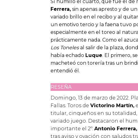
Sí humilló el cuarto, que fue el de 
Ferrera,
sin apenas apresto y de un
variado brillo en el recibo y al quita
un emotivo tercio y la faena tuvo 
especialmente en el toreo al natura
prácticamente nada. Como el azucari
Los Toneles
al salir de la plaza, do
había echado
Luque
. El primero, 
macheteó con torería tras un brindi
entendió él.
RESEÑA
Domingo, 13 de marzo de 2022. Pla
Fallas. Toros de
Victorino Martín,
e
titular, cinqueños en su totalida
variado juego. Destacaron el humil
importante el 2º.
Antonio Ferrera,
tras aviso y ovación con saludos tr