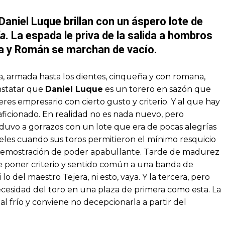
 Daniel Luque brillan con un áspero lote de
da
. La espada le priva de la salida a hombros
ra y Román se marchan de vacío.
a, armada hasta los dientes, cinqueña y con romana,
onstatar que
Daniel Luque
es un torero en sazón que
 eres empresario con cierto gusto y criterio. Y al que hay
icionado. En realidad no es nada nuevo, pero
nduvo a gorrazos con un lote que era de pocas alegrías
eles cuando sus toros permitieron el mínimo resquicio
demostración de poder apabullante. Tarde de madurez
e poner criterio y sentido común a una banda de
o del maestro Tejera, ni esto, vaya. Y la tercera, pero
ecesidad del toro en una plaza de primera como esta. La
l frío y conviene no decepcionarla a partir del