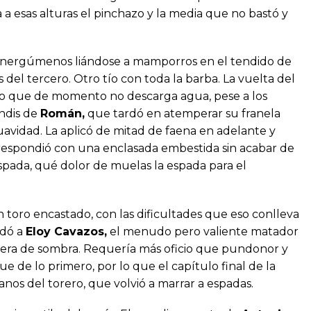
a esas alturas el pinchazo y la media que no bastó y
 energúmenos liándose a mamporros en el tendido de
s del tercero. Otro tío con toda la barba. La vuelta del
elo que de momento no descarga agua, pese a los
indis de
Román,
que tardó en atemperar su franela
vidad. La aplicó de mitad de faena en adelante y
, respondió con una enclasada embestida sin acabar de
espada, qué dolor de muelas la espada para el
n toro encastado, con las dificultades que eso conlleva
ndó a
Eloy Cavazos,
el menudo pero valiente matador
rera de sombra. Requería más oficio que pundonor y
 de lo primero, por lo que el capítulo final de la
anos del torero, que volvió a marrar a espadas.