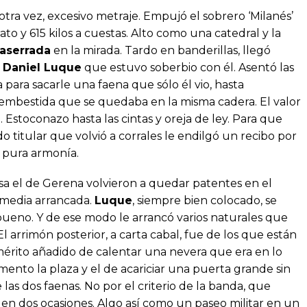
otra vez, excesivo metraje. Empujó el sobrero ‘Milanés’
o y 615 kilos a cuestas. Alto como una catedral y la
aserrada
en la mirada. Tardo en banderillas, llegó
n
Daniel Luque
que estuvo soberbio con él. Asentó las
 para sacarle una faena que sólo él vio, hasta
embestida que se quedaba en la misma cadera. El valor
 Estoconazo hasta las cintas y oreja de ley. Para que
o titular que volvió a corrales le endilgó un recibo por
 pura armonía.
sa el de Gerena volvieron a quedar patentes en el
 media arrancada.
Luque
, siempre bien colocado, se
ueno. Y de ese modo le arrancó varios naturales que
 arrimón posterior, a carta cabal, fue de los que están
 mérito añadido de calentar una nevera que era en lo
ento la plaza y el de acariciar una puerta grande sin
as dos faenas. No por el criterio de la banda, que
en dos ocasiones. Algo así como un paseo militar en un