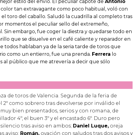
mejor estilo del envío. El peculiar capote de
Antonio
 color tan extravagante como poco habitual, voló con
r el toro del caballo. Saludó la cuadrilla al completo tras
por momentos el peculiar sello del extremeño,
l. Sin embargo, fue coger la diestra y quedarse todo en
llo que se disuelve en el café caliente y reparador en
nde todos hablaban ya de la seria tarde de toros que
serio como un entierro, fue una prenda.
Ferrera
lo
s al público que me atrevería a decir que sólo
za de toros de Valencia. Segunda de la feria de
l 2º como sobrero tras devolverse por inválido el
d, muy bien presentados, serios y con romana, de
lador 4º, el buen 3º y el encastado 6º. Duro pero
silencio tras aviso en ambos;
Daniel Luque,
oreja
as aviso;
Román,
ovación con saludos tras dos avisos y