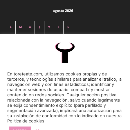
agosto 2026
L
M
X
J
V
S
D
1
2
3
4
5
6
7
8
9
10
11
12
13
14
15
16
17
18
19
20
21
22
23
En toreteate.com, utilizamos cookies propias y de
terceros, y tecnologías similares para analizar el tráfico, la
24
25
26
27
28
29
30
navegación web y con fines estadísticos; identificar y
mantener sesiones de usuario; compartir y mostrar
contenido en redes sociales. Cualquier acción positiva
31
relacionada con la navegación, salvo cuando legalmente
« May
se exija consentimiento explícito (para perfilado y
segmentación avanzada), implicará una autorización para
su instalación de conformidad con lo indicado en nuestra
Política de cookies
.