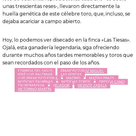
unas trescientas reses-, llevaron directamente la
huella genética de este célebre toro, que, incluso, se
dejaba acariciar a campo abierto.
Hoy, lo podemos ver disecado en la finca «Las Tiesas».
Ojalá, esta ganadería legendaria, siga ofreciendo
durante muchos años tardes memorables y toros que
sean recordados con el paso de los años.
CORRIDA DEL SIGLO
FRANCISCO RUIZ MIGUEL
JOSÉ LUIS PALOMAR
LAS VENTAS
LUIS FRANCISCO ESPLÁ
MADRID
MATÍAS PRATS.
NOTICIAS TAURINAS
NOTICIAS TOROS
ORTEGA CANO
TAUROMAQUIA
VELADOR
VICENTE ZABALA
VICTORINO MARTÍN