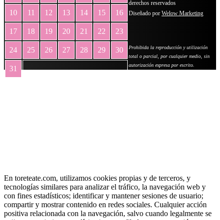
derechos reservados
10
11
12
13
14
15
16
Diseñado por
Welow Marketing
17
18
19
20
21
22
23
Prohibida la reproducción y utilización
24
25
26
27
28
29
30
total o parcial, por cualquier medio, sin
autorización expresa por escrito.
31
« May
En toreteate.com, utilizamos cookies propias y de terceros, y
tecnologías similares para analizar el tráfico, la navegación web y
con fines estadísticos; identificar y mantener sesiones de usuario;
compartir y mostrar contenido en redes sociales. Cualquier acción
positiva relacionada con la navegación, salvo cuando legalmente se