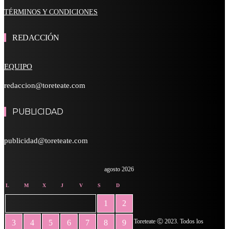
TÉRMINOS Y CONDICIONES
REDACCIÓN
EQUIPO
redaccion@toreteate.com
PUBLICIDAD
publicidad@toreteate.com
agosto 2026
L
M
X
J
V
S
D
1
2
Toreteate Ⓒ 2023. Todos los
3
4
5
6
7
8
9