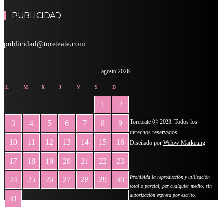
PUBLICIDAD
publicidad@toreteate.com
agosto 2026
L
M
X
J
V
S
D
1
2
Toreteate Ⓒ 2023. Todos los
3
4
5
6
7
8
9
derechos reservados
10
11
12
13
14
15
16
Diseñado por
Welow Marketing
17
18
19
20
21
22
23
Prohibida la reproducción y utilización
24
25
26
27
28
29
30
total o parcial, por cualquier medio, sin
autorización expresa por escrito.
31
« May