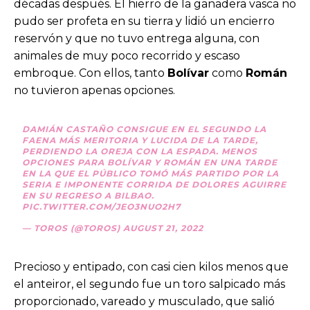
décadas después. El hierro de la ganadera vasca no
pudo ser profeta en su tierra y lidió un encierro
reservón y que no tuvo entrega alguna, con
animales de muy poco recorrido y escaso
embroque. Con ellos, tanto
Bolívar
como
Román
no tuvieron apenas opciones.
DAMIÁN CASTAÑO CONSIGUE EN EL SEGUNDO LA
FAENA MÁS MERITORIA Y LUCIDA DE LA TARDE,
PERDIENDO LA OREJA CON LA ESPADA. MENOS
OPCIONES PARA BOLÍVAR Y ROMÁN EN UNA TARDE
EN LA QUE EL PÚBLICO TOMÓ MÁS PARTIDO POR LA
SERIA E IMPONENTE CORRIDA DE DOLORES AGUIRRE
EN SU REGRESO A BILBAO.
PIC.TWITTER.COM/JEO3NUO2H7
— TOROS (@TOROS)
AUGUST 21, 2022
Precioso y entipado, con casi cien kilos menos que
el anteiror, el segundo fue un toro salpicado más
proporcionado, vareado y musculado, que salió