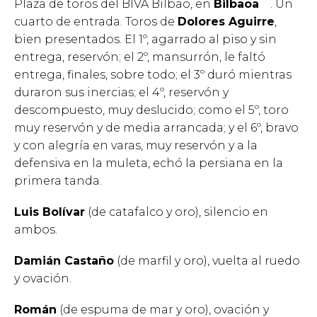
Plaza de toros del BIVA Bilbao, en
Bilbao
. Un
cuarto de entrada. Toros de
Dolores Aguirre
,
bien presentados. El 1º, agarrado al piso y sin
entrega, reservón; el 2º, mansurrón, le faltó
entrega, finales, sobre todo; el 3º duró mientras
duraron sus inercias; el 4º, reservón y
descompuesto, muy deslucido; como el 5º, toro
muy reservón y de media arrancada; y el 6º, bravo
y con alegría en varas, muy reservón y a la
defensiva en la muleta, echó la persiana en la
primera tanda.
Luis Bolívar
(de catafalco y oro), silencio en
ambos.
Damián Castaño
(de marfil y oro), vuelta al ruedo
y ovación.
Román
(de espuma de mar y oro), ovación y