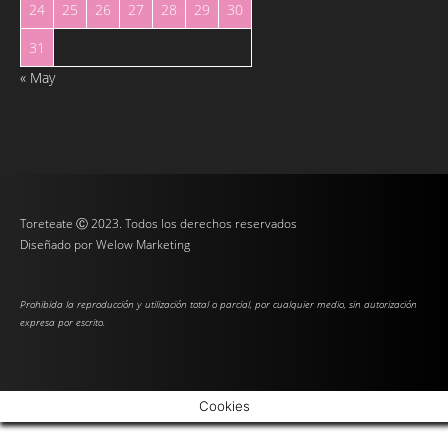
24
25
26
27
28
29
30
31
« May
Toreteate Ⓒ 2023. Todos los derechos reservados
Diseñado por
Welow Marketing
Prohibida la reproducción y utilización total o parcial, por cualquier medio, sin autorización
expresa por escrito.
Cookies