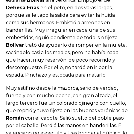
estirarse
Bolívar
a la verónica. Empujó el de
Dehesa Frías
en el peto, en dos varas largas,
porque se le tapó la salida para evitar la huida
como sus hermanos. Embistió a arreones en
banderillas. Muy irregular en cada una de sus
embestidas, siguió pendiente de todo, sin fijeza.
Bolívar
trató de ayudarlo de romper en la muleta,
sacándolo casi a los medios, pero no había nada
que hacer, muy reservón, de poco recorrido y
descompuesto. Por ello, no tardó en ir por la
espada. Pinchazo y estocada para matarlo.
Muy astifino desde la mazorca, serio de verdad,
fuerte y con mucho pecho, con gran alzada, el
largo tercero fue un colorado ojinegro con cuello,
que repitió y tuvo fijeza en las buenas verónicas de
Román
con el capote. Salió suelto del doble paso
por el caballo. Perdió las manos en banderillas. El
valenciano no especuló y, tras brindar al público, lo