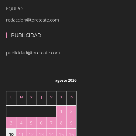
EQUIPO
redaccion@toreteate.com
PUBLICIDAD
publicidad@toreteate.com
agosto 2026
L
M
X
J
V
S
D
1
2
3
4
5
6
7
8
9
10
11
12
13
14
15
16