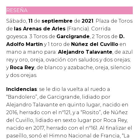
RESEÑA
Sábado,
11
de
septiembre
de
2021
. Plaza de Toros
de
las Arenas de Arles
(Francia). Corrida
goyesca. 3 Toros de
Garcigrande
, 2 Toros de
D.
Adolfo Martín
y 1 toro de
Núñez del Cuvillo
en
mano a mano para:
Alejandro Talavante
, de azul
rey y oro, oreja, ovación con saludos y dos orejas;
y
Roca Rey
, de blanco y azabache, oreja, silencio
y dos orejas.
Incidencias
: se le dio la vuelta al ruedo a
“Bandolero”, de Garcigrande, lidiado por
Alejandro Talavante en quinto lugar, nacido en
2016, herrado con el nº121, y a “Rosito”, de Núñez
del Cuvillo, lidiado en sexto lugar por Roca Rey,
nacido en 2017, herrado con el nº161. Al finalizar el
paseíllo, sonó el Himno Nacional de Francia, “La