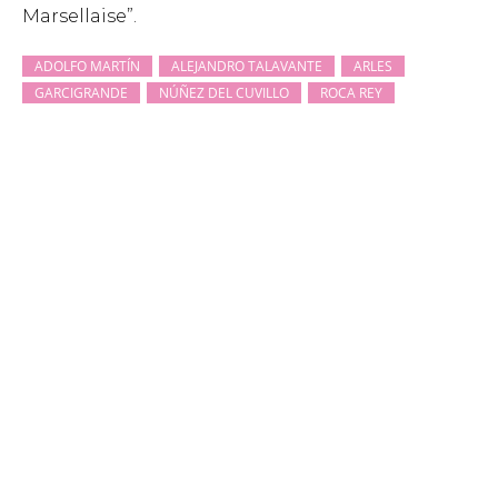
Marsellaise”.
ADOLFO MARTÍN
ALEJANDRO TALAVANTE
ARLES
GARCIGRANDE
NÚÑEZ DEL CUVILLO
ROCA REY