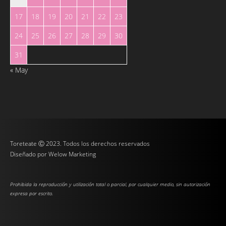
17
18
19
20
21
22
23
24
25
26
27
28
29
30
31
« May
Toreteate Ⓒ 2023. Todos los derechos reservados
Diseñado por
Welow Marketing
Prohibida la reproducción y utilización total o parcial, por cualquier medio, sin autorización
expresa por escrito.