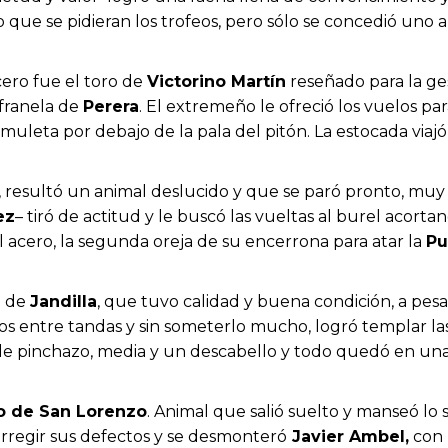
o que se pidieran los trofeos, pero sólo se concedió uno 
cero fue el toro de
Victorino Martín
reseñado para la ge
a franela de
Perera
. El extremeño le ofreció los vuelos p
muleta por debajo de la pala del pitón. La estocada viajó c
, resultó un animal deslucido y que se paró pronto, mu
ez
– tiró de actitud y le buscó las vueltas al burel acort
l acero, la segunda oreja de su encerrona para atar la
Pu
o de
Jandilla
, que tuvo calidad y buena condición, a pe
s entre tandas y sin someterlo mucho, logró templar las 
 de pinchazo, media y un descabello y todo quedó en una
to de San Lorenzo
. Animal que salió suelto y manseó lo 
orregir sus defectos y se desmonteró
Javier Ambel,
con 