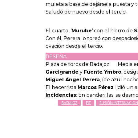
muleta a base de dejársela puesta y to
Saludó de nuevo desde el tercio.
El cuarto, ‘
Murube
‘ con el hierro de
S
Con él, Perera lo toreó con despacios
ovación desde el tercio.
RESEÑA
Plaza de toros de Badajoz
. Media e
Garcigrande
y
Fuente Ymbro
, desig
Miguel Ángel Perera
, (de azul noche
El becerrista
Marcos Pérez
lidió un 
Incidencias
: En banderillas, se des
BADAJOZ
FIT
FUSIÓN INTERNACIO