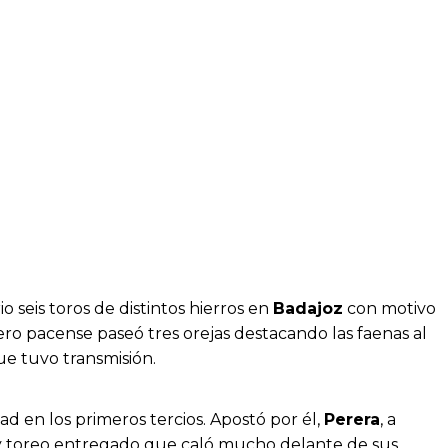
o seis toros de distintos hierros en
Badajoz
con motivo
ro pacense paseó tres orejas destacando las faenas al
ue tuvo transmisión.
dad en los primeros tercios. Apostó por él,
Perera
, a
o y toreo entregado que caló mucho delante de sus