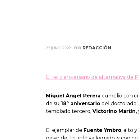
REDACCIÓN
23 JUNIO 2022
POR
El feliz aniversario de alternativa d
Miguel Ángel Perera
cumplió con cre
de su
18º aniversario
del doctorado. 
templado tercero,
Victorino Martín,
El ejemplar de
Fuente Ymbro
, alto 
pesar del triunfo ya logrado, y con 