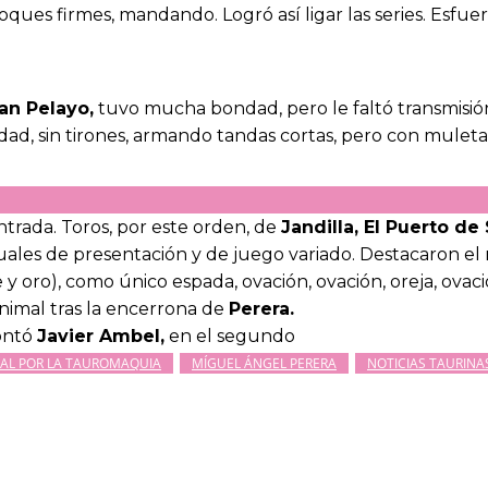
ques firmes, mandando. Logró así ligar las series. Esfuer
an Pelayo,
tuvo mucha bondad, pero le faltó transmisión
idad, sin tirones, armando tandas cortas, pero con mule
ntrada. Toros, por este orden, de
Jandilla, El Puerto de
uales de presentación y de juego variado. Destacaron el no
 y oro), como único espada, ovación, ovación, oreja, ovaci
animal tras la encerrona de
Perera.
montó
Javier Ambel,
en el segundo
NAL POR LA TAUROMAQUIA
MÍGUEL ÁNGEL PERERA
NOTICIAS TAURINA