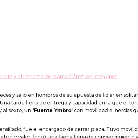
e Perera y el impacto de Marco Pérez, en imágenes
ces y salió en hombros de su apuesta de lidiar en solitari
Una tarde llena de entrega y capacidad en la que el tore
y al sexto, un
‘Fuente Ymbro’
con movilidad e inercias q
y ensillado, fue el encargado de cerrar plaza. Tuvo movili
quietud y valor logró una faena llena de convencimient