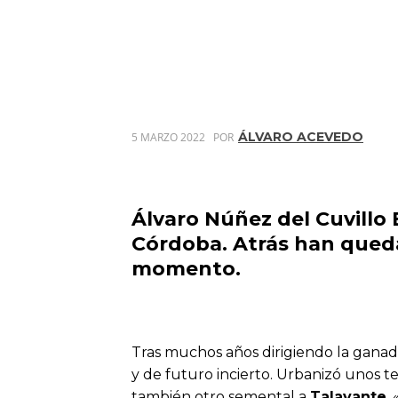
ÁLVARO ACEVEDO
5 MARZO 2022
POR
Álvaro Núñez del Cuvillo 
Córdoba. Atrás han queda
momento.
Tras muchos años dirigiendo la ganad
y de futuro incierto. Urbanizó unos t
también otro semental a
Talavante
.