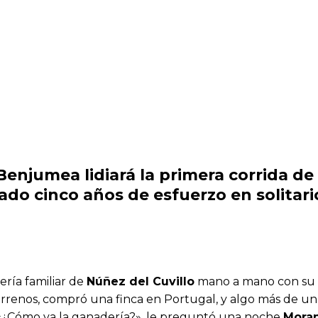
Benjumea lidiará la primera corrida de
do cinco años de esfuerzo en solitar
ería familiar de
Núñez del Cuvillo
mano a mano con su
errenos, compró una finca en Portugal, y algo más de un
 «¿Cómo va la ganadería?», le preguntó una noche
Mora