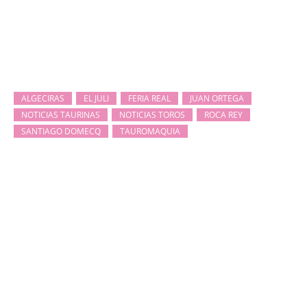
ALGECIRAS
EL JULI
FERIA REAL
JUAN ORTEGA
NOTICIAS TAURINAS
NOTICIAS TOROS
ROCA REY
SANTIAGO DOMECQ
TAUROMAQUIA