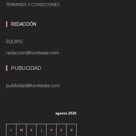
TÉRMINOS Y CONDICIONES
REDACCIÓN
EQUIPO
redaccion@toreteate.com
PUBLICIDAD
publicidad@toreteate.com
agosto 2026
L
M
X
J
V
S
D