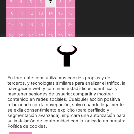
3
4
5
6
7
8
9
10
11
12
13
14
15
16
17
18
19
20
21
22
23
24
25
26
27
28
29
30
31
« May
En toreteate.com, utilizamos cookies propias y de
terceros, y tecnologías similares para analizar el tráfico, la
navegación web y con fines estadísticos; identificar y
mantener sesiones de usuario; compartir y mostrar
contenido en redes sociales. Cualquier acción positiva
Toreteate Ⓒ 2023. Todos los derechos reservados
relacionada con la navegación, salvo cuando legalmente
Diseñado por
Welow Marketing
se exija consentimiento explícito (para perfilado y
segmentación avanzada), implicará una autorización para
su instalación de conformidad con lo indicado en nuestra
Prohibida la reproducción y utilización total o parcial, por cualquier medio, sin autorización
Política de cookies
.
expresa por escrito.