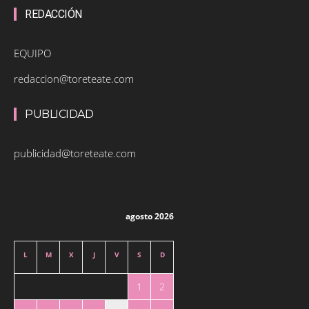
REDACCIÓN
EQUIPO
redaccion@toreteate.com
PUBLICIDAD
publicidad@toreteate.com
agosto 2026
L
M
X
J
V
S
D
1
2