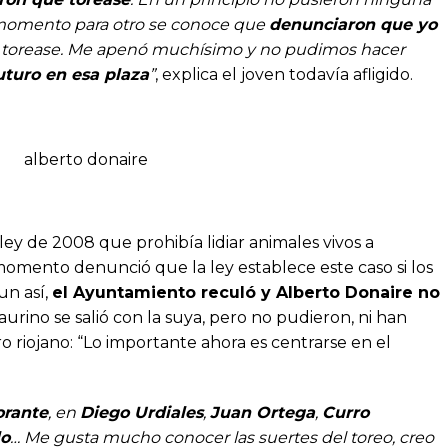
 momento para otro se conoce que
denunciaron que yo
 torease. Me apenó muchísimo y no pudimos hacer
uturo en esa plaza
”
, explica el joven todavía afligido.
ley de 2008 que prohibía lidiar animales vivos a
momento denunció que la ley establece este caso si los
un así,
el Ayuntamiento reculó y Alberto Donaire no
taurino se salió con la suya, pero no pudieron, ni han
o riojano: “Lo importante ahora es centrarse en el
rante
, en
Diego Urdiales
,
Juan Ortega
,
Curro
lo
… Me gusta mucho conocer las suertes del toreo, creo