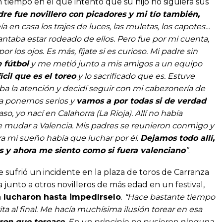
tiempo en el que intentó que su hijo no siguiera sus
re fue novillero con picadores y mi tío también,
eía en casa los trajes de luces, las muletas, los capotes…
taba estar rodeado de ellos. Pero fue por mi cuenta,
los ojos. Es más, fíjate si es curioso. Mi padre sin
 fútbol
y me metió junto a mis amigos a un equipo
fícil que es el toreo
y lo sacrificado que es. Estuve
ba la atención y decidí seguir con mi cabezonería de
 a ponernos serios y
vamos a por todas si de verdad
so, yo nací en Calahorra (La Rioja). Allí no había
e mudar a Valencia. Mis padres se reunieron conmigo y
a mi sueño había que luchar por él.
Dejamos todo allí,
os y ahora me siento como si fuera valenciano
”
.
e sufrió un incidente en la plaza de toros de Carranza
a junto a otros novilleros de más edad en un festival,
ón lucharon hasta impedírselo
.
“Hace bastante tiempo
ita al final. Me hacía muchísima ilusión torear en esa
ron que torease
. En un principio no pusieron ninguna