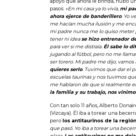
apoyo que ahora le brinda, hubo un 
pasos:
«En mi casa ya lo vivía,
mi pad
ahora ejerce de banderillero
. Yo v
me hacían mucha ilusión y me encan
mi padre nunca me lo quiso meter por 
tener ni idea
se hizo entrenador de
para ver si me distraía.
Él sabe lo di
jugando al fútbol, pero no me llama
ser torero. Mi padre me dijo, vamos
quieres serlo
. Tuvimos que dar el pa
escuelas taurinas y nos tuvimos qu
me hablaron de que si realmente er
la familia y su trabajo, nos vinim
Con tan solo 11 años, Alberto Donair
(Vizcaya). Él iba a torear una becerr
pero
los antitaurinos de la regi
que pasó. Yo iba a torear una becerr
plaza.
Los antitaurinos no me deja