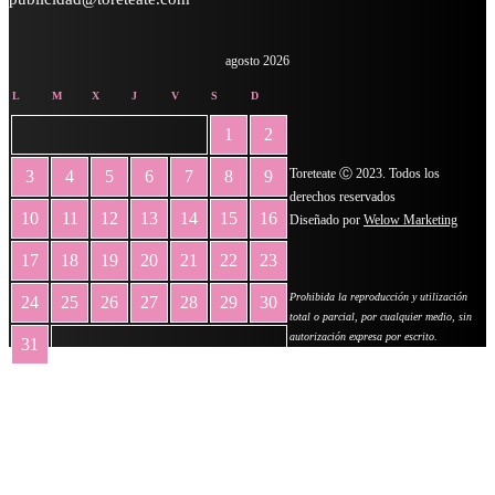
agosto 2026
L
M
X
J
V
S
D
1
2
Toreteate Ⓒ 2023. Todos los
3
4
5
6
7
8
9
derechos reservados
10
11
12
13
14
15
16
Diseñado por
Welow Marketing
17
18
19
20
21
22
23
Prohibida la reproducción y utilización
24
25
26
27
28
29
30
total o parcial, por cualquier medio, sin
autorización expresa por escrito.
31
« May